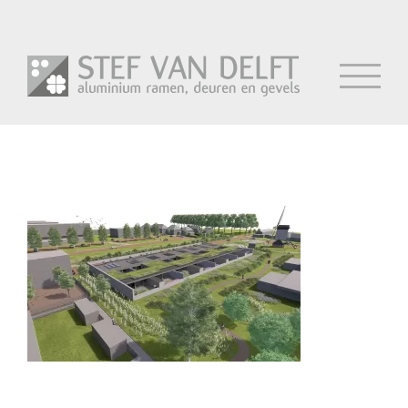
Ga
naar
inhoud