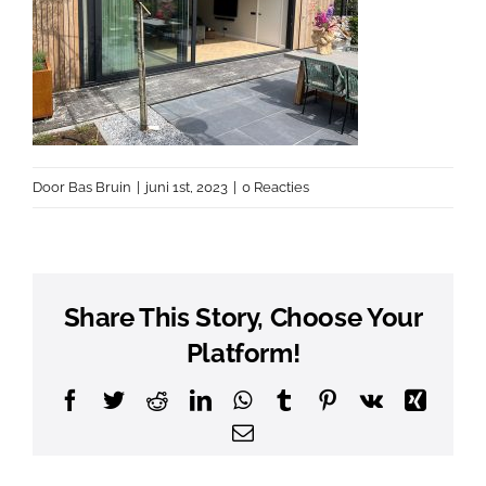
Door
Bas Bruin
|
juni 1st, 2023
|
0 Reacties
Share This Story, Choose Your
Platform!
Facebook
Twitter
Reddit
LinkedIn
WhatsApp
Tumblr
Pinterest
Vk
Xing
E-
mail